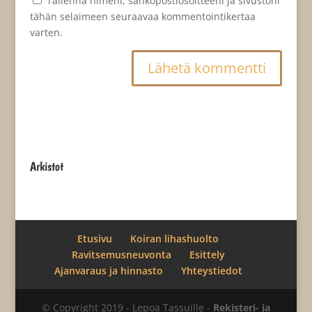
Tallenna nimeni, sähköpostiosoitteeni ja sivustoni
tähän selaimeen seuraavaa kommentointikertaa
varten.
Arkistot
Etusivu
Koiran lihashuolto
Ravitsemusneuvonta
Esittely
Ajanvaraus ja hinnasto
Yhteystiedot
© Copyright 2019 - Lepoa Tassuille -
Rekisteri- ja